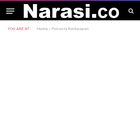
YOU ARE AT:
Home
»
Polresta Balikpapan