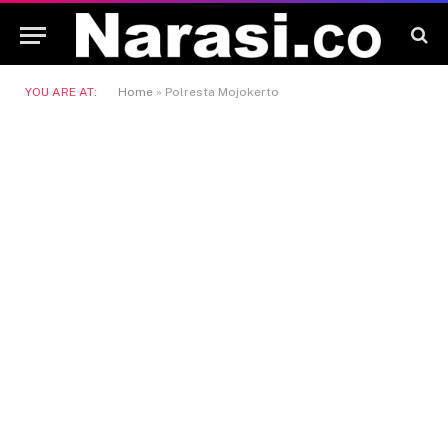
YOU ARE AT:
Home
»
Polresta Mojokerto