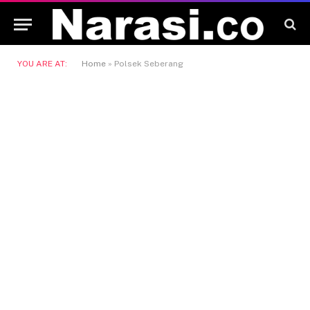
YOU ARE AT:
Home
»
Polsek Seberang