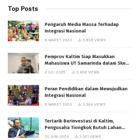
Top Posts
Pengaruh Media Massa Terhadap
Integrasi Nasional
8 MARET 2023
3,838
VIEWS
Pemprov Kaltim Siap Masukkan
Mahasiswa UT Samarinda dalam Skema
Bantuan Pendidikan Gratispol
2 JULI 2025
3,468
VIEWS
Peran Pendidikan dalam Mewujudkan
Integrasi Nasional
8 MARET 2023
3,364
VIEWS
Tertarik Berinvestasi di Kaltim,
Pengusaha Tiongkok Butuh Lahan
1.000 Hektare
20 JUNI 2024
3,321
VIEWS