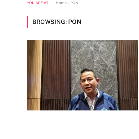
YOU ARE AT:
Home
»
PON
BROWSING:
PON