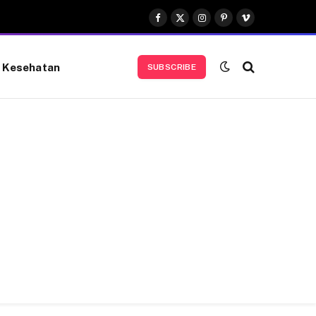
Facebook
X
Instagram
Pinterest
Vimeo
(Twitter)
Kesehatan
SUBSCRIBE