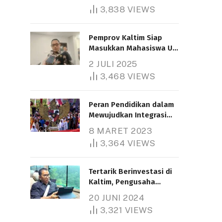
3,838
VIEWS
Pemprov Kaltim Siap
Masukkan Mahasiswa UT
Samarinda dalam Skema
2 JULI 2025
Bantuan Pendidikan
3,468
VIEWS
Gratispol
Peran Pendidikan dalam
Mewujudkan Integrasi
Nasional
8 MARET 2023
3,364
VIEWS
Tertarik Berinvestasi di
Kaltim, Pengusaha
Tiongkok Butuh Lahan
20 JUNI 2024
1.000 Hektare
3,321
VIEWS