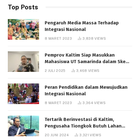
Top Posts
Pengaruh Media Massa Terhadap
Integrasi Nasional
8 MARET 2023
3,838
VIEWS
Pemprov Kaltim Siap Masukkan
Mahasiswa UT Samarinda dalam Skema
Bantuan Pendidikan Gratispol
2 JULI 2025
3,468
VIEWS
Peran Pendidikan dalam Mewujudkan
Integrasi Nasional
8 MARET 2023
3,364
VIEWS
Tertarik Berinvestasi di Kaltim,
Pengusaha Tiongkok Butuh Lahan
1.000 Hektare
20 JUNI 2024
3,321
VIEWS