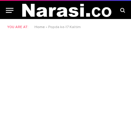
YOU ARE AT:
Home
»
Popda ke-17 Kaltim