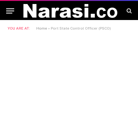
YOU ARE AT:
Home
»
Port State Control Officer (PSCO)