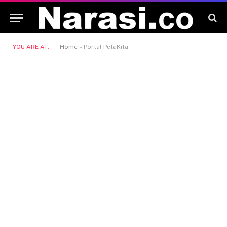
YOU ARE AT:
Home
»
Portal PetaKita