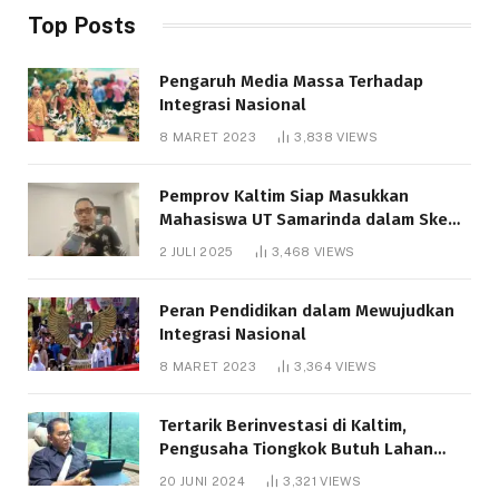
Top Posts
Pengaruh Media Massa Terhadap
Integrasi Nasional
8 MARET 2023
3,838
VIEWS
Pemprov Kaltim Siap Masukkan
Mahasiswa UT Samarinda dalam Skema
Bantuan Pendidikan Gratispol
2 JULI 2025
3,468
VIEWS
Peran Pendidikan dalam Mewujudkan
Integrasi Nasional
8 MARET 2023
3,364
VIEWS
Tertarik Berinvestasi di Kaltim,
Pengusaha Tiongkok Butuh Lahan
1.000 Hektare
20 JUNI 2024
3,321
VIEWS