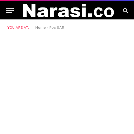
YOU ARE AT:
Home
»
Pos SAR