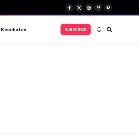
Facebook
X
Instagram
Pinterest
Vimeo
(Twitter)
Kesehatan
SUBSCRIBE