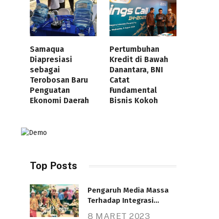
Samaqua
Pertumbuhan
Diapresiasi
Kredit di Bawah
sebagai
Danantara, BNI
Terobosan Baru
Catat
Penguatan
Fundamental
Ekonomi Daerah
Bisnis Kokoh
Top Posts
Pengaruh Media Massa
Terhadap Integrasi
Nasional
8 MARET 2023