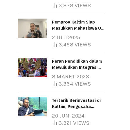
3,838
VIEWS
Pemprov Kaltim Siap
Masukkan Mahasiswa UT
Samarinda dalam Skema
2 JULI 2025
Bantuan Pendidikan
3,468
VIEWS
Gratispol
Peran Pendidikan dalam
Mewujudkan Integrasi
Nasional
8 MARET 2023
3,364
VIEWS
Tertarik Berinvestasi di
Kaltim, Pengusaha
Tiongkok Butuh Lahan
20 JUNI 2024
1.000 Hektare
3,321
VIEWS