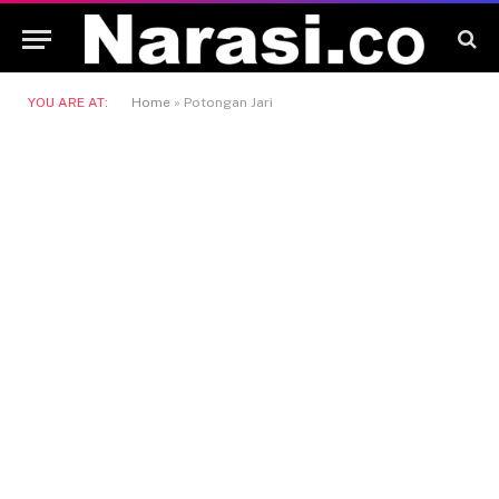
YOU ARE AT:
Home
»
Potongan Jari