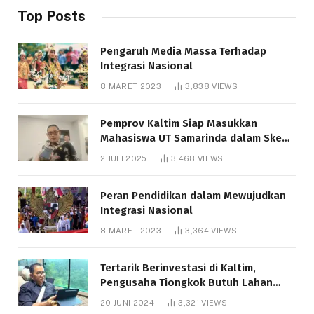
Top Posts
Pengaruh Media Massa Terhadap
Integrasi Nasional
8 MARET 2023
3,838
VIEWS
Pemprov Kaltim Siap Masukkan
Mahasiswa UT Samarinda dalam Skema
Bantuan Pendidikan Gratispol
2 JULI 2025
3,468
VIEWS
Peran Pendidikan dalam Mewujudkan
Integrasi Nasional
8 MARET 2023
3,364
VIEWS
Tertarik Berinvestasi di Kaltim,
Pengusaha Tiongkok Butuh Lahan
1.000 Hektare
20 JUNI 2024
3,321
VIEWS