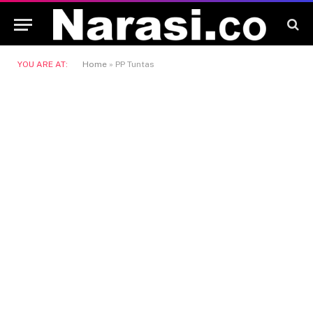
YOU ARE AT:
Home
»
PP Tuntas