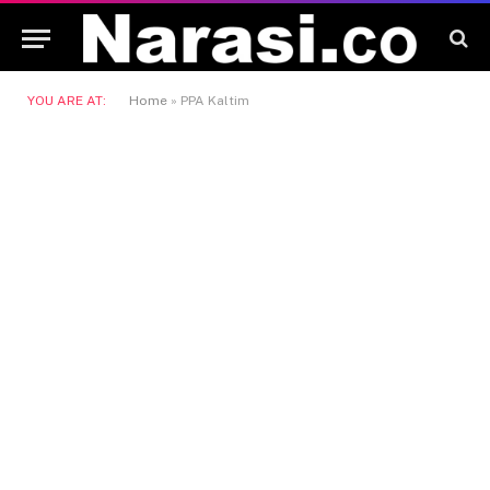
YOU ARE AT:
Home
»
PPA Kaltim