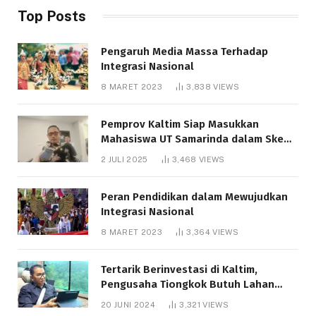
Top Posts
Pengaruh Media Massa Terhadap
Integrasi Nasional
8 MARET 2023
3,838
VIEWS
Pemprov Kaltim Siap Masukkan
Mahasiswa UT Samarinda dalam Skema
Bantuan Pendidikan Gratispol
2 JULI 2025
3,468
VIEWS
Peran Pendidikan dalam Mewujudkan
Integrasi Nasional
8 MARET 2023
3,364
VIEWS
Tertarik Berinvestasi di Kaltim,
Pengusaha Tiongkok Butuh Lahan
1.000 Hektare
20 JUNI 2024
3,321
VIEWS