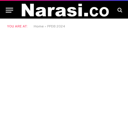
YOU ARE AT:
Home
»
PPDB 2024