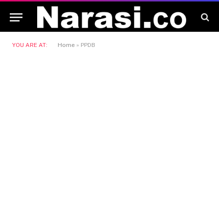
YOU ARE AT:
Home
»
PPDB