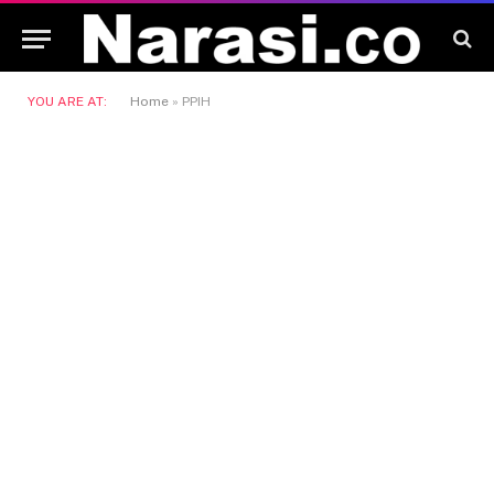
YOU ARE AT:
Home
»
PPIH