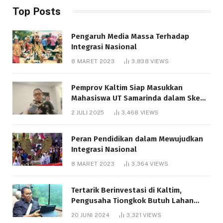
Top Posts
Pengaruh Media Massa Terhadap
Integrasi Nasional
8 MARET 2023
3,838
VIEWS
Pemprov Kaltim Siap Masukkan
Mahasiswa UT Samarinda dalam Skema
Bantuan Pendidikan Gratispol
2 JULI 2025
3,468
VIEWS
Peran Pendidikan dalam Mewujudkan
Integrasi Nasional
8 MARET 2023
3,364
VIEWS
Tertarik Berinvestasi di Kaltim,
Pengusaha Tiongkok Butuh Lahan
1.000 Hektare
20 JUNI 2024
3,321
VIEWS