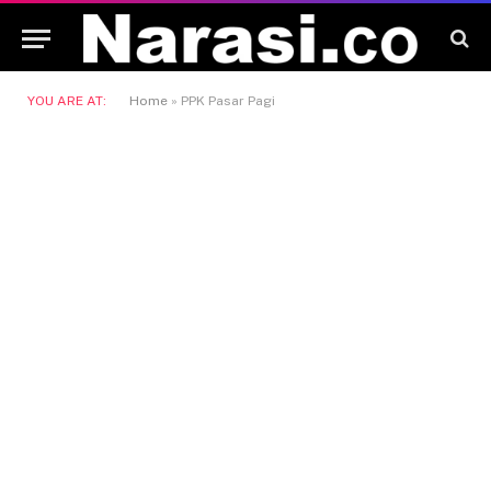
YOU ARE AT:
Home
»
PPK Pasar Pagi