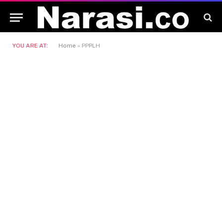
YOU ARE AT:
Home
»
PPPLH