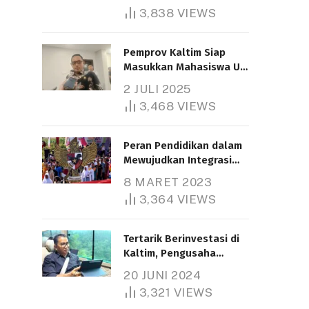
3,838
VIEWS
Pemprov Kaltim Siap
Masukkan Mahasiswa UT
Samarinda dalam Skema
2 JULI 2025
Bantuan Pendidikan
3,468
VIEWS
Gratispol
Peran Pendidikan dalam
Mewujudkan Integrasi
Nasional
8 MARET 2023
3,364
VIEWS
Tertarik Berinvestasi di
Kaltim, Pengusaha
Tiongkok Butuh Lahan
20 JUNI 2024
1.000 Hektare
3,321
VIEWS