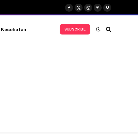
Facebook
X
Instagram
Pinterest
Vimeo
(Twitter)
Kesehatan
SUBSCRIBE