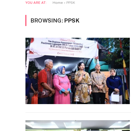
YOU ARE AT:
Home
»
PPSK
BROWSING:
PPSK