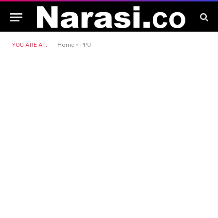
YOU ARE AT:
Home
»
PPU