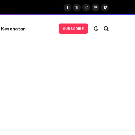
Facebook
X
Instagram
Pinterest
Vimeo
(Twitter)
Kesehatan
SUBSCRIBE