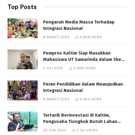
Top Posts
Pengaruh Media Massa Terhadap
Integrasi Nasional
8 MARET 2023
3,838
VIEWS
Pemprov Kaltim Siap Masukkan
Mahasiswa UT Samarinda dalam Skema
Bantuan Pendidikan Gratispol
2 JULI 2025
3,468
VIEWS
Peran Pendidikan dalam Mewujudkan
Integrasi Nasional
8 MARET 2023
3,364
VIEWS
Tertarik Berinvestasi di Kaltim,
Pengusaha Tiongkok Butuh Lahan
1.000 Hektare
20 JUNI 2024
3,321
VIEWS