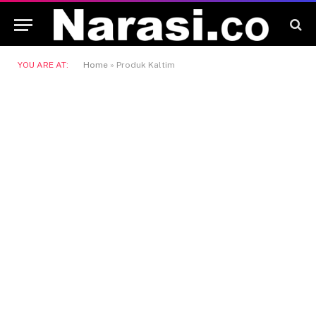
YOU ARE AT:
Home
»
Produk Kaltim