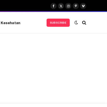
Facebook
X
Instagram
Pinterest
Vimeo
(Twitter)
Kesehatan
SUBSCRIBE