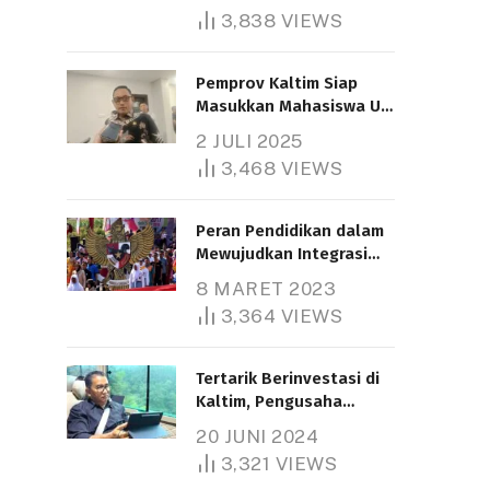
3,838
VIEWS
Pemprov Kaltim Siap
Masukkan Mahasiswa UT
Samarinda dalam Skema
2 JULI 2025
Bantuan Pendidikan
3,468
VIEWS
Gratispol
Peran Pendidikan dalam
Mewujudkan Integrasi
Nasional
8 MARET 2023
3,364
VIEWS
Tertarik Berinvestasi di
Kaltim, Pengusaha
Tiongkok Butuh Lahan
20 JUNI 2024
1.000 Hektare
3,321
VIEWS