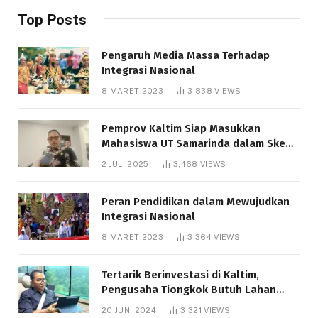
Top Posts
Pengaruh Media Massa Terhadap
Integrasi Nasional
8 MARET 2023
3,838
VIEWS
Pemprov Kaltim Siap Masukkan
Mahasiswa UT Samarinda dalam Skema
Bantuan Pendidikan Gratispol
2 JULI 2025
3,468
VIEWS
Peran Pendidikan dalam Mewujudkan
Integrasi Nasional
8 MARET 2023
3,364
VIEWS
Tertarik Berinvestasi di Kaltim,
Pengusaha Tiongkok Butuh Lahan
1.000 Hektare
20 JUNI 2024
3,321
VIEWS