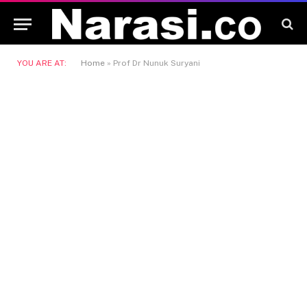
YOU ARE AT:
Home
»
Prof Dr Nunuk Suryani