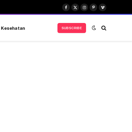
Facebook
X
Instagram
Pinterest
Vimeo
(Twitter)
Kesehatan
SUBSCRIBE