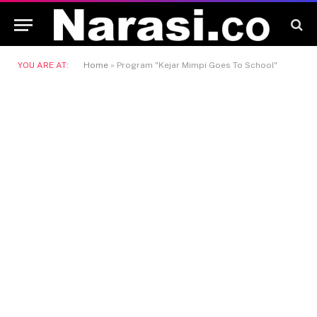
YOU ARE AT:
Home
»
Program "Kejar Mimpi Goes To School"