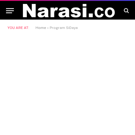
YOU ARE AT:
Home
»
Program SiDaya