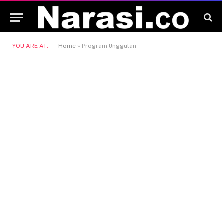
YOU ARE AT:
Home
»
Program Unggulan