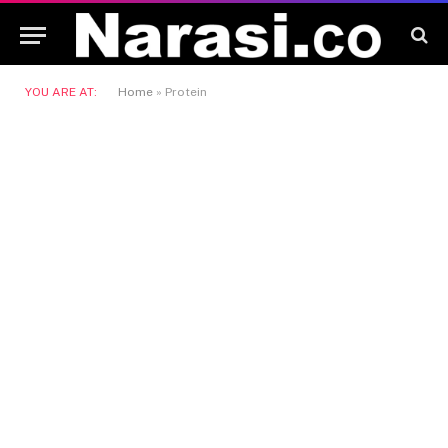
YOU ARE AT:
Home
»
Protein