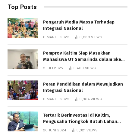
Top Posts
Pengaruh Media Massa Terhadap
Integrasi Nasional
8 MARET 2023
3,838
VIEWS
Pemprov Kaltim Siap Masukkan
Mahasiswa UT Samarinda dalam Skema
Bantuan Pendidikan Gratispol
2 JULI 2025
3,468
VIEWS
Peran Pendidikan dalam Mewujudkan
Integrasi Nasional
8 MARET 2023
3,364
VIEWS
Tertarik Berinvestasi di Kaltim,
Pengusaha Tiongkok Butuh Lahan
1.000 Hektare
20 JUNI 2024
3,321
VIEWS