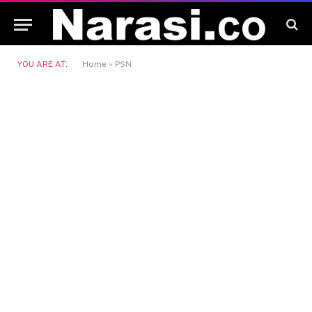
YOU ARE AT:
Home
»
PSN