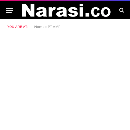
YOU ARE AT:
Home
»
PT AMP