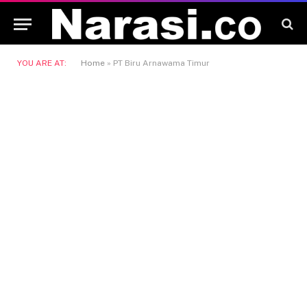
YOU ARE AT:
Home
»
PT Biru Arnawama Timur