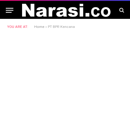
YOU ARE AT:
Home
»
PT BPR Kencana