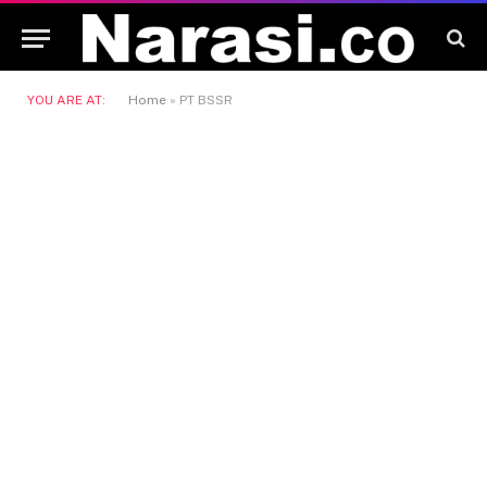
YOU ARE AT:
Home
»
PT BSSR