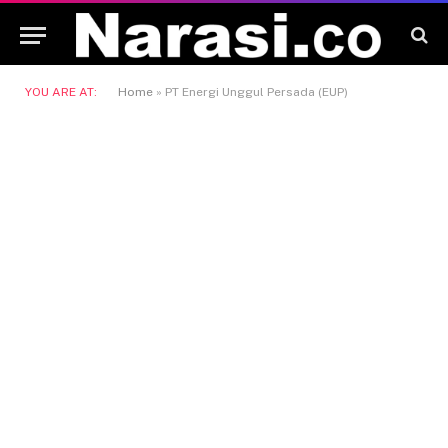
YOU ARE AT:
Home
»
PT Energi Unggul Persada (EUP)