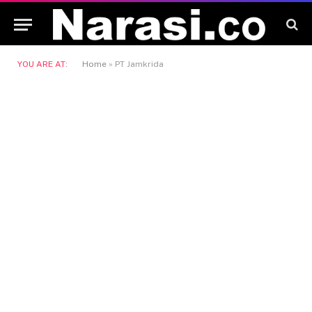
YOU ARE AT:
Home
»
PT Jamkrida