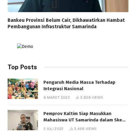
Bankeu Provinsi Belum Cair, Dikhawatirkan Hambat
Pembangunan Infrastruktur Samarinda
Top Posts
Pengaruh Media Massa Terhadap
Integrasi Nasional
8 MARET 2023
3,838
VIEWS
Pemprov Kaltim Siap Masukkan
Mahasiswa UT Samarinda dalam Skema
Bantuan Pendidikan Gratispol
2 JULI 2025
3,468
VIEWS