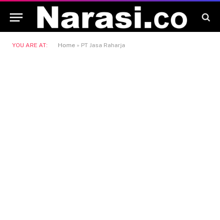
YOU ARE AT:
Home
»
PT Jasa Raharja