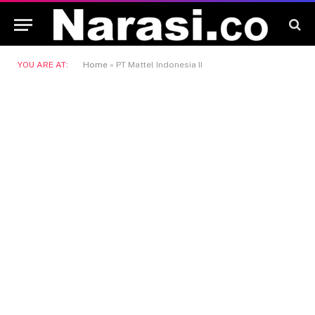
YOU ARE AT:
Home
»
PT Mattel Indonesia II