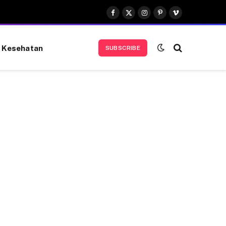
Facebook
X
Instagram
Pinterest
Vimeo
(Twitter)
Kesehatan
SUBSCRIBE