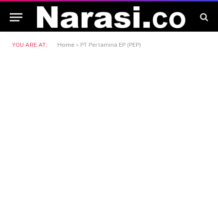
YOU ARE AT:
Home
»
PT Pertamina EP (PEP)