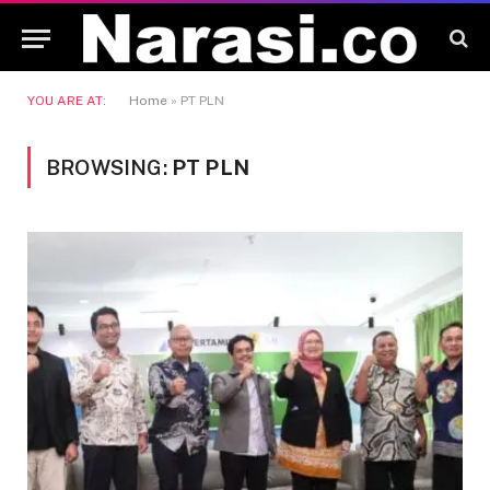
YOU ARE AT:
Home
»
PT PLN
BROWSING:
PT PLN