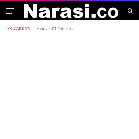
YOU ARE AT:
Home
»
.PT Primanta