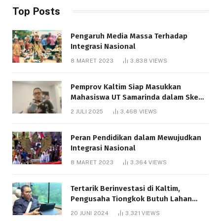
Top Posts
Pengaruh Media Massa Terhadap
Integrasi Nasional
8 MARET 2023
3,838
VIEWS
Pemprov Kaltim Siap Masukkan
Mahasiswa UT Samarinda dalam Skema
Bantuan Pendidikan Gratispol
2 JULI 2025
3,468
VIEWS
Peran Pendidikan dalam Mewujudkan
Integrasi Nasional
8 MARET 2023
3,364
VIEWS
Tertarik Berinvestasi di Kaltim,
Pengusaha Tiongkok Butuh Lahan
1.000 Hektare
20 JUNI 2024
3,321
VIEWS