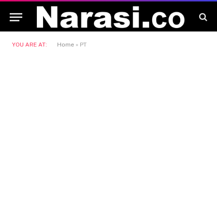
YOU ARE AT:
Home
»
PT