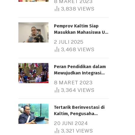
8 MARET 2023
3,838
VIEWS
Pemprov Kaltim Siap
Masukkan Mahasiswa UT
Samarinda dalam Skema
2 JULI 2025
Bantuan Pendidikan
3,468
VIEWS
Gratispol
Peran Pendidikan dalam
Mewujudkan Integrasi
Nasional
8 MARET 2023
3,364
VIEWS
Tertarik Berinvestasi di
Kaltim, Pengusaha
Tiongkok Butuh Lahan
20 JUNI 2024
1.000 Hektare
3,321
VIEWS