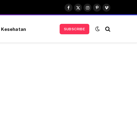
Facebook
X
Instagram
Pinterest
Vimeo
(Twitter)
Kesehatan
SUBSCRIBE