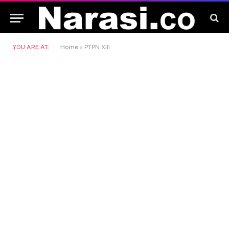
YOU ARE AT:
Home
»
PTPN XIII