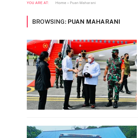
YOU ARE AT:
Home
»
Puan Maharani
BROWSING:
PUAN MAHARANI