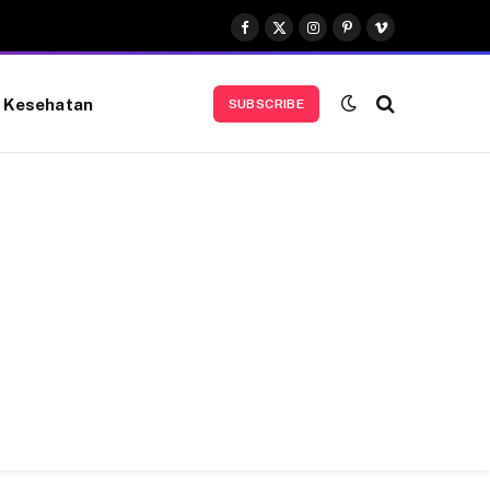
Facebook
X
Instagram
Pinterest
Vimeo
(Twitter)
Kesehatan
SUBSCRIBE