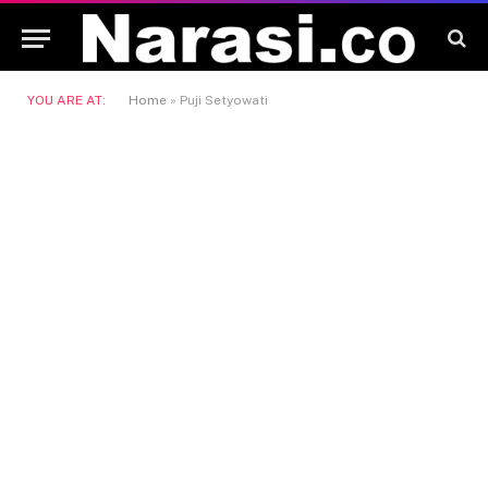
YOU ARE AT:
Home
»
Puji Setyowati