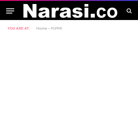
YOU ARE AT:
Home
»
PUPRK