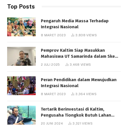
Top Posts
Pengaruh Media Massa Terhadap
Integrasi Nasional
8 MARET 2023
3,838
VIEWS
Pemprov Kaltim Siap Masukkan
Mahasiswa UT Samarinda dalam Skema
Bantuan Pendidikan Gratispol
2 JULI 2025
3,468
VIEWS
Peran Pendidikan dalam Mewujudkan
Integrasi Nasional
8 MARET 2023
3,364
VIEWS
Tertarik Berinvestasi di Kaltim,
Pengusaha Tiongkok Butuh Lahan
1.000 Hektare
20 JUNI 2024
3,321
VIEWS