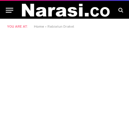
YOU ARE AT:
Home
»
Rabiatun Drakel