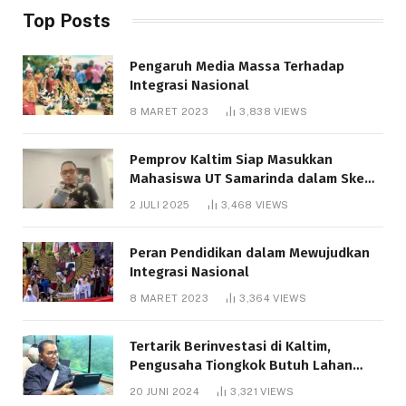
Top Posts
Pengaruh Media Massa Terhadap
Integrasi Nasional
8 MARET 2023
3,838
VIEWS
Pemprov Kaltim Siap Masukkan
Mahasiswa UT Samarinda dalam Skema
Bantuan Pendidikan Gratispol
2 JULI 2025
3,468
VIEWS
Peran Pendidikan dalam Mewujudkan
Integrasi Nasional
8 MARET 2023
3,364
VIEWS
Tertarik Berinvestasi di Kaltim,
Pengusaha Tiongkok Butuh Lahan
1.000 Hektare
20 JUNI 2024
3,321
VIEWS