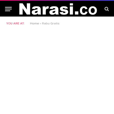
YOU ARE AT:
Home
»
Rabu Gratis