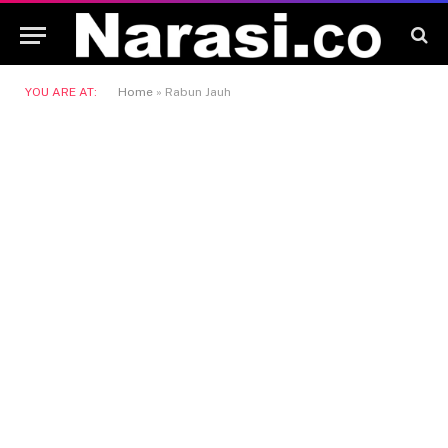
YOU ARE AT:
Home
»
Rabun Jauh